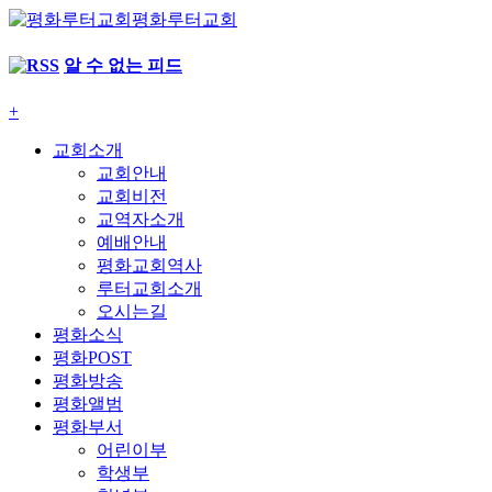
평화루터교회
알 수 없는 피드
+
교회소개
교회안내
교회비전
교역자소개
예배안내
평화교회역사
루터교회소개
오시는길
평화소식
평화POST
평화방송
평화앨범
평화부서
어린이부
학생부