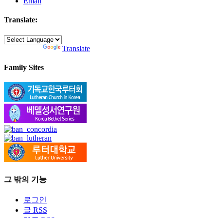
Email
Translate:
Powered by
Translate
Family Sites
그 밖의 기능
로그인
글
RSS